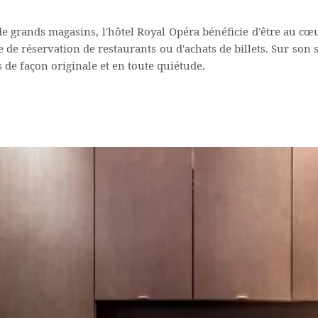
e grands magasins, l'hôtel Royal Opéra bénéficie d'être au cœu
de réservation de restaurants ou d'achats de billets. Sur son s
 de façon originale et en toute quiétude.