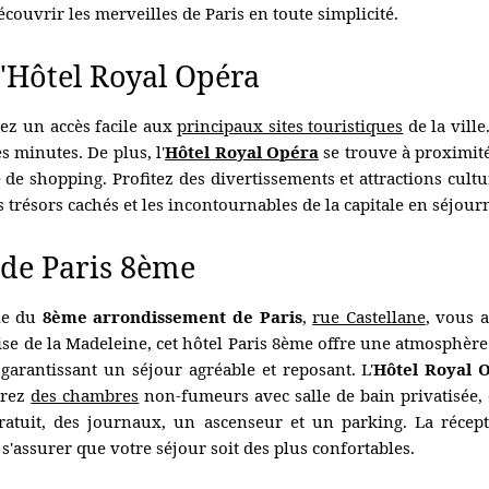
couvrir les merveilles de Paris en toute simplicité.
'Hôtel Royal Opéra
rez un accès facile aux
principaux sites touristiques
de la ville
 minutes. De plus, l'
Hôtel Royal Opéra
se trouve à proximit
de shopping. Profitez des divertissements et attractions cult
 trésors cachés et les incontournables de la capitale en séjour
 de Paris 8ème
le du
8ème arrondissement de Paris
,
rue Castellane
, vous 
lise de la Madeleine, cet hôtel Paris 8ème offre une atmosphèr
arantissant un séjour agréable et reposant. L'
Hôtel Royal 
erez
des chambres
non-fumeurs avec salle de bain privatisée, cl
gratuit, des journaux, un ascenseur et un parking. La récep
'assurer que votre séjour soit des plus confortables.