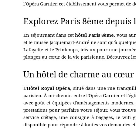
l'Opéra Garnier, cet établissement vous permet de dé
Explorez Paris 8ème depuis l
En séjournant dans cet
hôtel Paris 8ème
, vous au
et le musée Jacquemart-André ne sont qu'à quelques
Lafayette et le Printemps, idéaux pour une journée 
HÔTEL
plongez au cœur de la vie parisienne. Découvrez les
CHAMBRES
Un hôtel de charme au cœur
RESTAURANT
OFFRES
L'
Hôtel Royal Opéra
, situé dans une rue tranquil
parisien. À mi-chemin entre l'Opéra Garnier et l'ég
PHOTOS
avec goût et équipées d'aménagements modernes, g
CONCIERGERIE
prestations pour parfaire votre séjour. Vous trouv
service d'étage, une consigne à bagages, le wifi 
CONTACT
disponible pour répondre à toutes vos demandes et s
MESURES D'HYGIÈNE