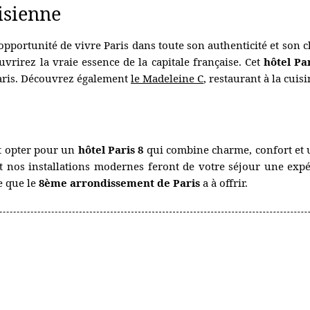
risienne
'opportunité de vivre Paris dans toute son authenticité et so
vrirez la vraie essence de la capitale française. Cet
hôtel Pa
Paris. Découvrez également
le Madeleine C
, restaurant à la cuis
st opter pour un
hôtel Paris 8
qui combine charme, confort et u
 et nos installations modernes feront de votre séjour une exp
e que le
8ème arrondissement de Paris
a à offrir.